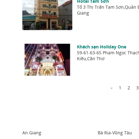
Hotel Tam Sơn
Tổ 3 Thị Trấn Tam Sơn,Quản 
Giang
Khách sạn Holiday One
59-61-63-65 Phạm Ngọc Thạc
Kiều,Cần Thơ
«
1
2
3
An Giang
Bà Rịa-Vũng Tàu