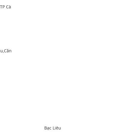
TP Cà
ều,Cần
h
Bạc Liêu