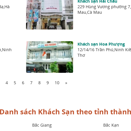
Khách sạn Hải Châu
Bạ,Hà
229 Hùng Vương phường 7,
Mau,Cà Mau
Khách sạn Hoa Phượng
h,Ninh
12/14/16 Trần Phú,Ninh Ki
Thơ
4
5
6
7
8
9
10
»
Danh sách Khách Sạn theo tỉnh thàn
Bắc Giang
Bắc Kạn