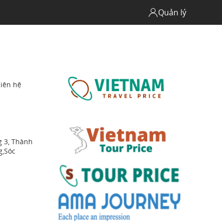
Quản lý
liên hệ
g 3, Thành
g,Sóc