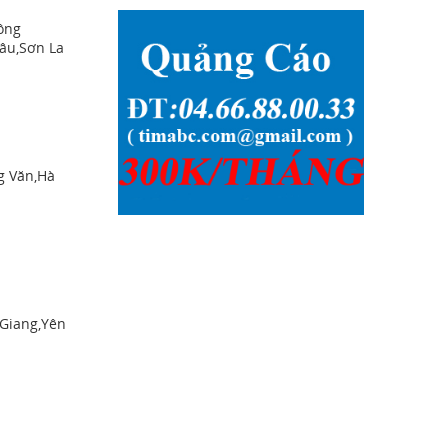
Nông
âu,Sơn La
g Văn,Hà
 Giang,Yên