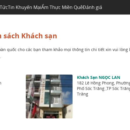
 Tức
Tin Khuyến Mại
Ẩm Thực Miền Quê
Đánh giá
 sách Khách sạn
n quốc cho các bạn tham khảo mọi thông tin chi tiết xin vui lòng 
.
Khách Sạn NGỌC LAN
n
182 Lê Hồng Phong, Phườn
Phố Sóc Trăng ,TP Sóc Trăn
Trăng