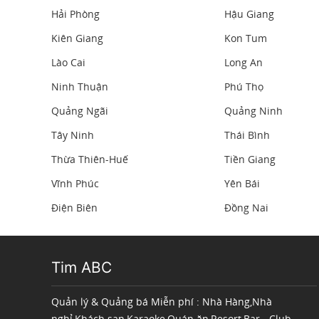
Hải Phòng
Hậu Giang
Kiên Giang
Kon Tum
Lào Cai
Long An
Ninh Thuận
Phú Thọ
Quảng Ngãi
Quảng Ninh
Tây Ninh
Thái Bình
Thừa Thiên-Huế
Tiền Giang
Vĩnh Phúc
Yên Bái
Điện Biên
Đồng Nai
Tim ABC
Quản lý & Quảng bá Miễn phí : Nhà Hàng,Nhà
nghỉ,Khách sạn,Karaoke,Quán ăn,Resort,Bar - Club.