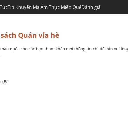
 Tức
Tin Khuyến Mại
Ẩm Thực Miền Quê
Đánh giá
sách Quán vỉa hè
oàn quốc cho các bạn tham khảo mọi thông tin chi tiết xin vui lòng
.
àu,Bà