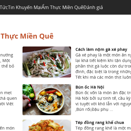
 Tức
Tin Khuyến Mại
Ẩm Thực Miền Quê
Đánh giá
Thực Miền Quê
Cách làm nộm gà xé phay
 nướng
Gà xé phay là một món ăn 
 , Một
lại khá tiết kiệm khi tận dụ
 thể bỏ
phần thịt gà luộc còn dư tro
đình, đặc biệt là trong nhữn
Tết khi mà các món thịt luô
Bún ốc Hà Nội
ên mẹt
Bún ốc vốn là món ăn đặc t
 khá quen
Hà Nội bởi sự tinh tế, cầu k
ời Việt
vị tuyệt vời khó lẫn với nguy
,Bún rối,Đậu phụ ...
Tép đồng rang khế chua
iến món
Tép đồng rang khế là một m