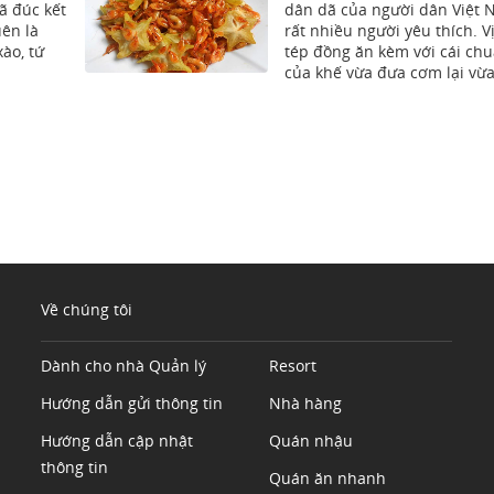
ã đúc kết
dân dã của người dân Việt
uên là
rất nhiều người yêu thích. V
ào, tứ
tép đồng ăn kèm với cái ch
của khế vừa đưa cơm lại vừa
Về chúng tôi
Dành cho nhà Quản lý
Resort
Hướng dẫn gửi thông tin
Nhà hàng
Hướng dẫn cập nhật
Quán nhậu
thông tin
Quán ăn nhanh