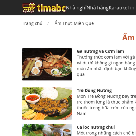
Nhà nghỉ
Nhà hàng
Karaoke
Tin
Trang chủ
Ẩm Thực Miền Quê
Ẩm 
Gà nướng và Cơm lam
Thưởng thức cơm lam với gà
xả ớt thì không gì ngon bằng
món ăn nhất định bạn không
qua
Trê Đồng Nướng
Món Trê Đồng Nướng bày tr
tre thơm lừng là thực phẩm
thuộc trong bữa cơm của ngư
Nam
Cá lóc nướng chui
Một trong những cách chế b