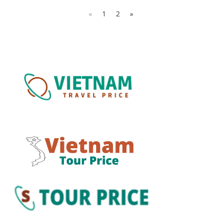
«
1
2
»