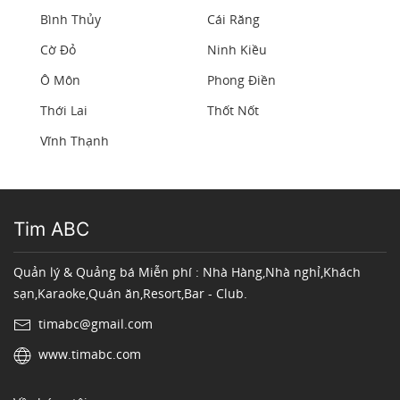
Bình Thủy
Cái Răng
Cờ Đỏ
Ninh Kiều
Ô Môn
Phong Điền
Thới Lai
Thốt Nốt
Vĩnh Thạnh
Tim ABC
Quản lý & Quảng bá Miễn phí : Nhà Hàng,Nhà nghỉ,Khách
sạn,Karaoke,Quán ăn,Resort,Bar - Club.
timabc@gmail.com
www.timabc.com