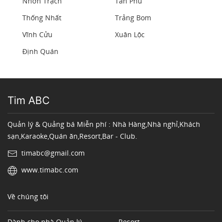
Nhơn Trạch
Tân Phú
Thống Nhất
Trảng Bom
Vĩnh Cửu
Xuân Lộc
Định Quán
Tim ABC
Quản lý & Quảng bá Miễn phí : Nhà Hàng,Nhà nghỉ,Khách
sạn,Karaoke,Quán ăn,Resort,Bar - Club.
timabc@gmail.com
www.timabc.com
Về chúng tôi
Dành cho nhà Quản lý
Resort