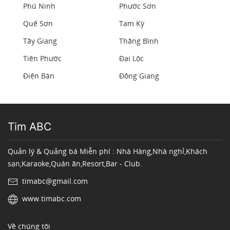
Phú Ninh
Phước Sơn
Quế Sơn
Tam Kỳ
Tây Giang
Thăng Bình
Tiên Phước
Đại Lộc
Điện Bàn
Đông Giang
Tim ABC
Quản lý & Quảng bá Miễn phí : Nhà Hàng,Nhà nghỉ,Khách
sạn,Karaoke,Quán ăn,Resort,Bar - Club.
timabc@gmail.com
www.timabc.com
Về chúng tôi