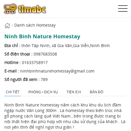
Danh sách Homestay
Ninh Binh Nature Homestay
Địa chỉ :
thôn Tập Ninh, xã Gia Vân,Gia Viễn,Ninh Bình
Số điện thoại :
0987683508
Hotline :
01633758917
E-mail :
ninhbinhnaturehomestay@gmail.com
Số người đã xem :
789
CHI TIẾT
PHÒNG / DỊCH VỤ
TIỆN ÍCH
BẢN ĐỒ
Ninh Binh Nature homestay nằm cách khu khu du lịch đầm
ngập nước Vân Long 300m . Là homestay theo kiến trúc nhà
gỗ phong cách làng quê Việt Nam , bên trong được trang bị
nội thất hiện đại phù hợp với nhu cầu sử dụng của khách . Là
nơi yên tĩnh để nghỉ ngơi thư giãn !