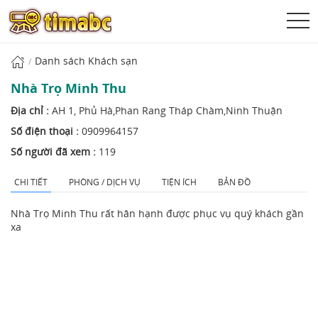
Danh sách Khách sạn
Nhà Trọ Minh Thu
Địa chỉ :
AH 1, Phủ Hà,Phan Rang Tháp Chàm,Ninh Thuận
Số điện thoại :
0909964157‎
Số người đã xem :
119
CHI TIẾT
PHÒNG / DỊCH VỤ
TIỆN ÍCH
BẢN ĐỒ
Nhà Trọ Minh Thu rất hân hạnh được phục vụ quý khách gần
xa