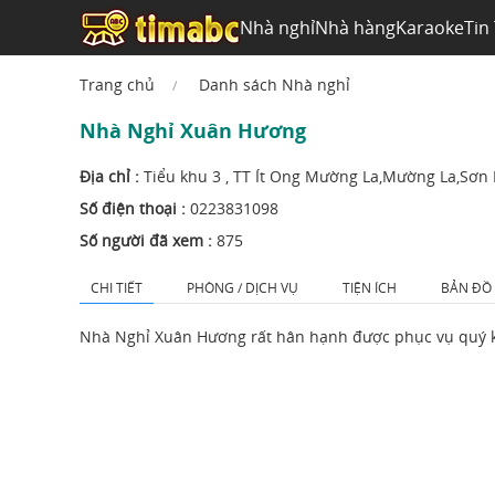
Nhà nghỉ
Nhà hàng
Karaoke
Tin
Trang chủ
Danh sách Nhà nghỉ
Nhà Nghỉ Xuân Hương
Địa chỉ :
Tiểu khu 3 , TT Ít Ong Mường La,Mường La,Sơn 
Số điện thoại :
0223831098
Số người đã xem :
875
CHI TIẾT
PHÒNG / DỊCH VỤ
TIỆN ÍCH
BẢN ĐỒ
Nhà Nghỉ Xuân Hương rất hân hạnh được phục vụ quý 