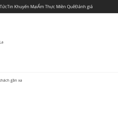
 Tức
Tin Khuyến Mại
Ẩm Thực Miền Quê
Đánh giá
La
khách gần xa