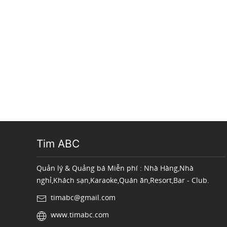
Tim ABC
Quản lý & Quảng bá Miễn phí : Nhà Hàng,Nhà
nghỉ,Khách sạn,Karaoke,Quán ăn,Resort,Bar - Club.
timabc@gmail.com
www.timabc.com