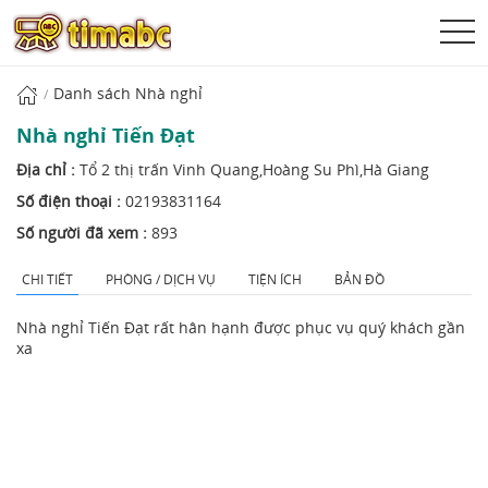
Danh sách Nhà nghỉ
Nhà nghỉ Tiến Đạt
Địa chỉ :
Tổ 2 thị trấn Vinh Quang,Hoàng Su Phì,Hà Giang
Số điện thoại :
02193831164
Số người đã xem :
893
CHI TIẾT
PHÒNG / DỊCH VỤ
TIỆN ÍCH
BẢN ĐỒ
Nhà nghỉ Tiến Đạt rất hân hạnh được phục vụ quý khách gần
xa