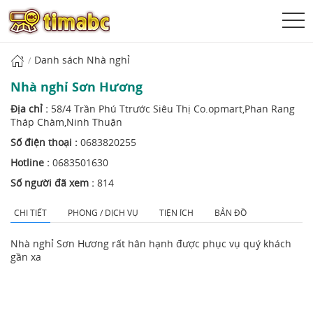
Danh sách Nhà nghỉ
Nhà nghỉ Sơn Hương
Địa chỉ :
58/4 Trần Phú Ttrước Siêu Thị Co.opmart,Phan Rang
Tháp Chàm,Ninh Thuận
Số điện thoại :
0683820255
Hotline :
0683501630
Số người đã xem :
814
CHI TIẾT
PHÒNG / DỊCH VỤ
TIỆN ÍCH
BẢN ĐỒ
Nhà nghỉ Sơn Hương rất hân hạnh được phục vụ quý khách
gần xa