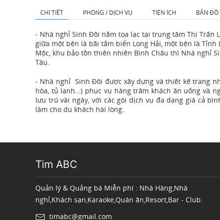
CHI TIẾT
PHÒNG / DỊCH VỤ
TIỆN ÍCH
BẢN ĐỒ
- Nhà nghỉ Sinh Đôi nằm tọa lạc tại trung tâm Thị Trấn 
giữa một bên là bãi tắm biển Long Hải, một bên là Tỉnh
Mộc, khu bảo tồn thiên nhiên Bình Châu thì Nhà nghỉ S
Tàu.
- Nhà nghỉ Sinh Đôi được xây dựng và thiết kế trang nh
hòa, tủ lạnh…) phục vụ hàng trăm khách ăn uống và ng
lưu trú vài ngày, với các gói dịch vụ đa dạng giá cả b
làm cho du khách hài lòng.
Tim ABC
Quản lý & Quảng bá Miễn phí : Nhà Hàng,Nhà
nghỉ,Khách sạn,Karaoke,Quán ăn,Resort,Bar - Club.
timabc@gmail.com