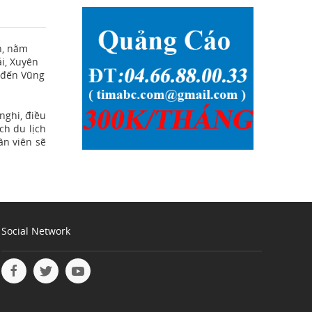
n, nằm
i, Xuyên
i đến Vũng
nghi, điều
ch du lịch
ân viên sẽ
Social Network