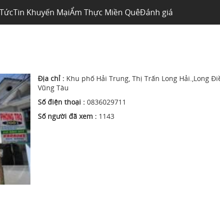
 Tức
Tin Khuyến Mại
Ẩm Thực Miền Quê
Đánh giá
Địa chỉ :
Khu phố Hải Trung, Thị Trấn Long Hải.,Long Đi
Vũng Tàu
Số điện thoại :
0836029711
Số người đã xem :
1143