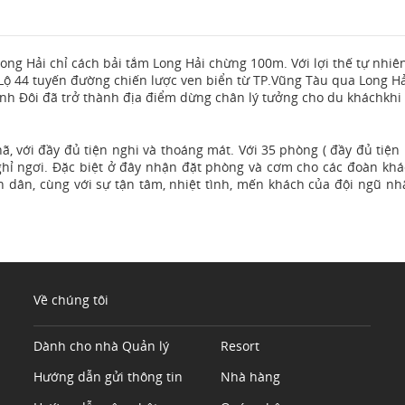
Long Hải chỉ cách bải tắm Long Hải chừng 100m. Với lợi thế tự nhiê
 Lộ 44 tuyến đường chiến lược ven biển từ TP.Vũng Tàu qua Long Hả
inh Đôi đã trở thành địa điểm dừng chân lý tưởng cho du kháchkh
ã, với đầy đủ tiện nghi và thoáng mát. Với 35 phòng ( đầy đủ tiện 
hỉ ngơi. Đặc biệt ở đây nhận đặt phòng và cơm cho các đoàn khá
ình dân, cùng với sự tận tâm, nhiệt tình, mến khách của đội ngũ nh
Về chúng tôi
Dành cho nhà Quản lý
Resort
Hướng dẫn gửi thông tin
Nhà hàng