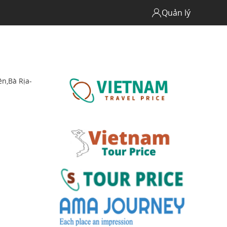
Quản lý
ền,Bà Rịa-