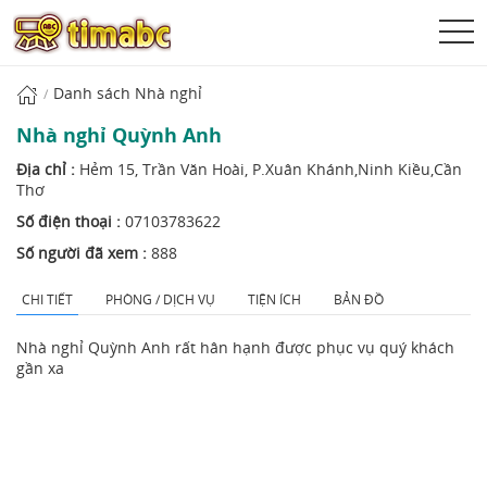
Danh sách Nhà nghỉ
Nhà nghỉ Quỳnh Anh
Địa chỉ :
Hẻm 15, Trần Văn Hoài, P.Xuân Khánh,Ninh Kiều,Cần
Thơ
Số điện thoại :
07103783622
Số người đã xem :
888
CHI TIẾT
PHÒNG / DỊCH VỤ
TIỆN ÍCH
BẢN ĐỒ
Nhà nghỉ Quỳnh Anh rất hân hạnh được phục vụ quý khách
gần xa