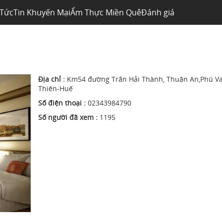
 Tức
Tin Khuyến Mại
Ẩm Thực Miền Quê
Đánh giá
Địa chỉ :
Km54 đường Trấn Hải Thành, Thuận An,Phú V
Thiên-Huế
Số điện thoại :
02343984790
Số người đã xem :
1195