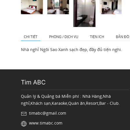
CHI TIẾT
PHÒNG / DỊCH VỤ
TIỆN ÍCH
BẢN ĐỒ
Nhà nghỉ Ngôi Sao Xanh sạch đẹp, đầy đủ tiện nghi.
Tim ABC
Quản lý & Quảng bá Miễn phí : Nhà Hàng,Nhà
nghỉ,Khách sạn,Karaoke,Quán ăn,Resort,Bar - Club.
timabc@gmail.com
www.timabc.com