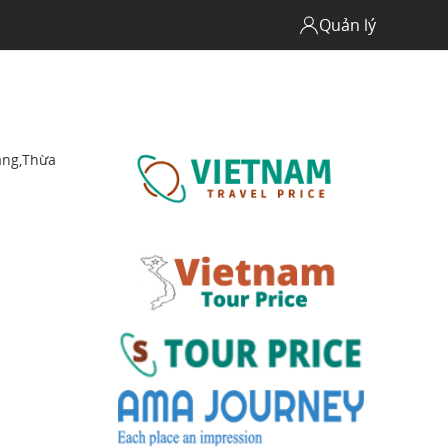
Quản lý
ang,Thừa