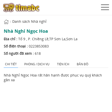
Danh sách Nhà nghỉ
Nhà Nghỉ Ngọc Hoa
Địa chỉ :
Tổ 9 , P. Chiềng Lề,TP Sơn La,Sơn La
Số điện thoại :
0223853083
Số người đã xem :
618
CHI TIẾT
PHÒNG / DỊCH VỤ
TIỆN ÍCH
BẢN ĐỒ
Nhà Nghỉ Ngọc Hoa rất hân hạnh được phục vụ quý khách
gần xa