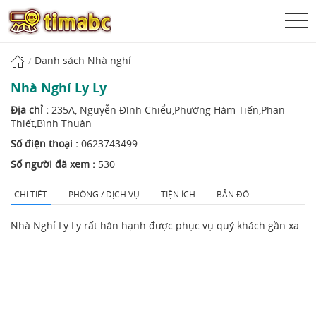
Danh sách Nhà nghỉ
Nhà Nghỉ Ly Ly
Địa chỉ :
235A, Nguyễn Đình Chiểu,Phường Hàm Tiến,Phan
Thiết,Bình Thuận
Số điện thoại :
0623743499
Số người đã xem :
530
CHI TIẾT
PHÒNG / DỊCH VỤ
TIỆN ÍCH
BẢN ĐỒ
Nhà Nghỉ Ly Ly rất hân hạnh được phục vụ quý khách gần xa