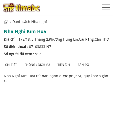
Danh sách Nhà nghỉ
Nhà Nghỉ Kim Hoa
Địa chỉ :
178/18, 3 Tháng 2,Phường Hưng Lợi,Cái Răng,Cần Thơ
Số điện thoại :
07103833197
Số người đã xem :
912
CHI TIẾT
PHÒNG / DỊCH VỤ
TIỆN ÍCH
BẢN ĐỒ
Nhà Nghỉ Kim Hoa rất hân hạnh được phục vụ quý khách gần
xa