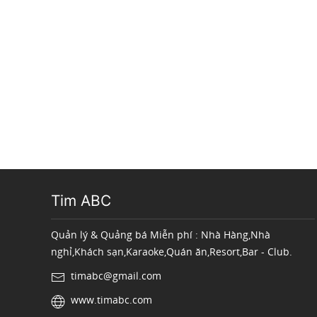
Tim ABC
Quản lý & Quảng bá Miễn phí : Nhà Hàng,Nhà
nghỉ,Khách sạn,Karaoke,Quán ăn,Resort,Bar - Club.
timabc@gmail.com
www.timabc.com