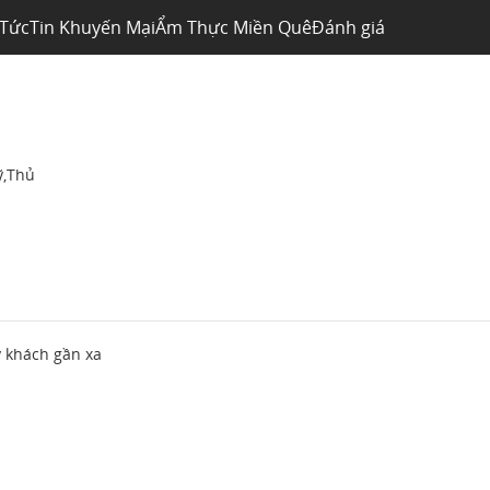
 Tức
Tin Khuyến Mại
Ẩm Thực Miền Quê
Đánh giá
ỹ,Thủ
 khách gần xa