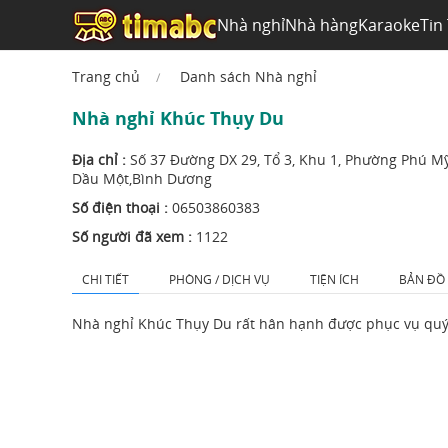
Nhà nghỉ
Nhà hàng
Karaoke
Tin
Trang chủ
Danh sách Nhà nghỉ
Nhà nghỉ Khúc Thụy Du
Địa chỉ :
Số 37 Đường DX 29, Tổ 3, Khu 1, Phường Phú M
Dầu Một,Bình Dương
Số điện thoại :
06503860383
Số người đã xem :
1122
CHI TIẾT
PHÒNG / DỊCH VỤ
TIỆN ÍCH
BẢN ĐỒ
Nhà nghỉ Khúc Thụy Du rất hân hạnh được phục vụ quý