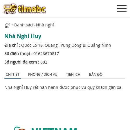
Danh sách Nhà nghỉ
Nhà Nghỉ Huy
Địa chỉ :
Quốc Lộ 18, Quang Trung,Uông Bí,Quảng Ninh
Số điện thoại :
01626670817
Số người đã xem :
882
CHI TIẾT
PHÒNG / DỊCH VỤ
TIỆN ÍCH
BẢN ĐỒ
Nhà Nghỉ Huy rất hân hạnh được phục vụ quý khách gần xa