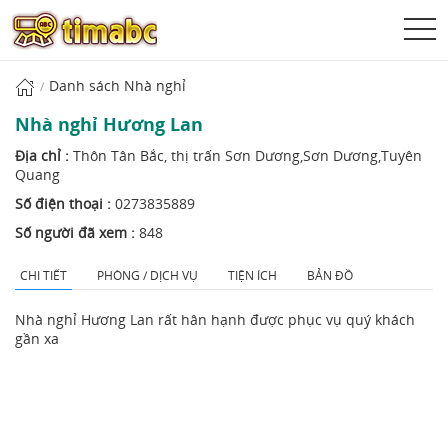
Danh sách Nhà nghỉ
Nhà nghỉ Hương Lan
Địa chỉ :
Thôn Tân Bắc, thị trấn Sơn Dương,Sơn Dương,Tuyên
Quang
Số điện thoại :
0273835889
Số người đã xem :
848
CHI TIẾT
PHÒNG / DỊCH VỤ
TIỆN ÍCH
BẢN ĐỒ
Nhà nghỉ Hương Lan rất hân hạnh được phục vụ quý khách
gần xa