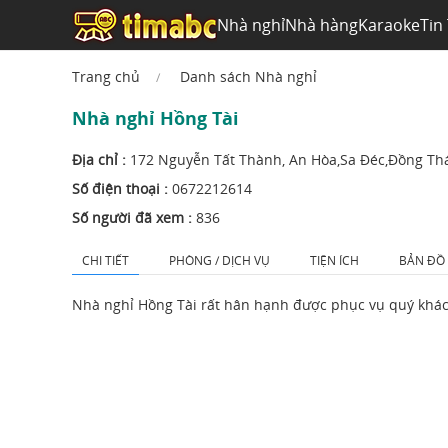
Nhà nghỉ
Nhà hàng
Karaoke
Tin
Trang chủ
Danh sách Nhà nghỉ
Nhà nghỉ Hồng Tài
Địa chỉ :
172 Nguyễn Tất Thành, An Hòa,Sa Đéc,Đồng Th
Số điện thoại :
0672212614
Số người đã xem :
836
CHI TIẾT
PHÒNG / DỊCH VỤ
TIỆN ÍCH
BẢN ĐỒ
Nhà nghỉ Hồng Tài rất hân hạnh được phục vụ quý khá