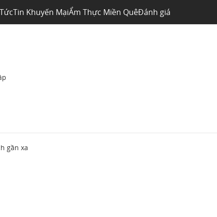
 Tức
Tin Khuyến Mại
Ẩm Thực Miền Quê
Đánh giá
áp
ch gần xa