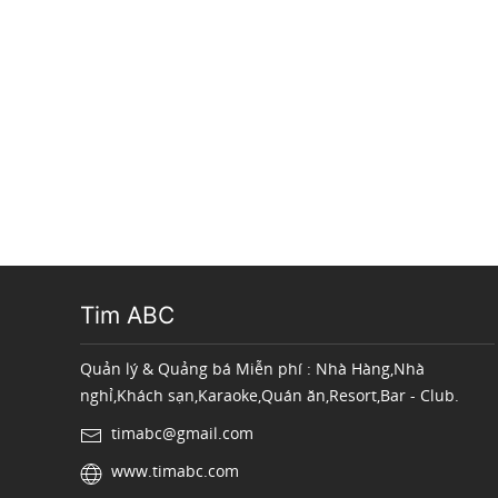
Tim ABC
Quản lý & Quảng bá Miễn phí : Nhà Hàng,Nhà
nghỉ,Khách sạn,Karaoke,Quán ăn,Resort,Bar - Club.
timabc@gmail.com
www.timabc.com