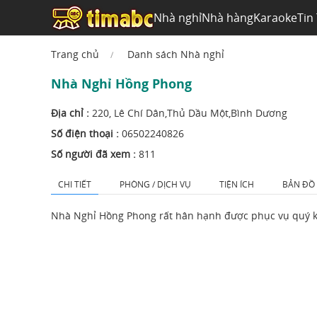
Nhà nghỉ
Nhà hàng
Karaoke
Tin
Trang chủ
Danh sách Nhà nghỉ
Nhà Nghỉ Hồng Phong
Địa chỉ :
220, Lê Chí Dân,Thủ Dầu Một,Bình Dương
Số điện thoại :
06502240826
Số người đã xem :
811
CHI TIẾT
PHÒNG / DỊCH VỤ
TIỆN ÍCH
BẢN ĐỒ
Nhà Nghỉ Hồng Phong rất hân hạnh được phục vụ quý 