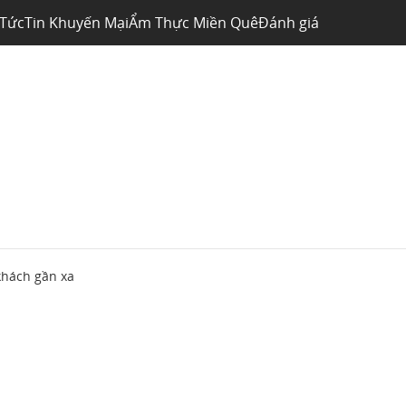
 Tức
Tin Khuyến Mại
Ẩm Thực Miền Quê
Đánh giá
khách gần xa