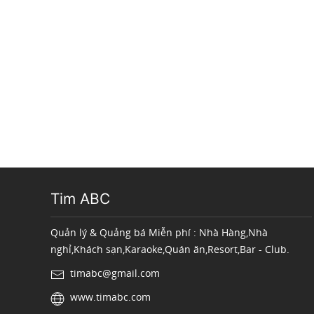
Tim ABC
Quản lý & Quảng bá Miễn phí : Nhà Hàng,Nhà
nghỉ,Khách sạn,Karaoke,Quán ăn,Resort,Bar - Club.
timabc@gmail.com
www.timabc.com