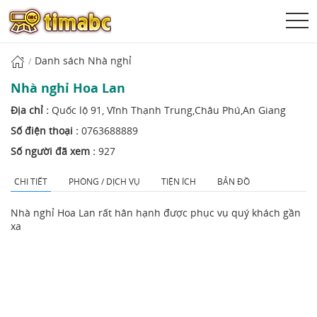
Danh sách Nhà nghỉ
Nhà nghỉ Hoa Lan
Địa chỉ :
Quốc lộ 91, Vĩnh Thạnh Trung,Châu Phú,An Giang
Số điện thoại :
0763688889
Số người đã xem :
927
CHI TIẾT
PHÒNG / DỊCH VỤ
TIỆN ÍCH
BẢN ĐỒ
Nhà nghỉ Hoa Lan rất hân hạnh được phục vụ quý khách gần
xa