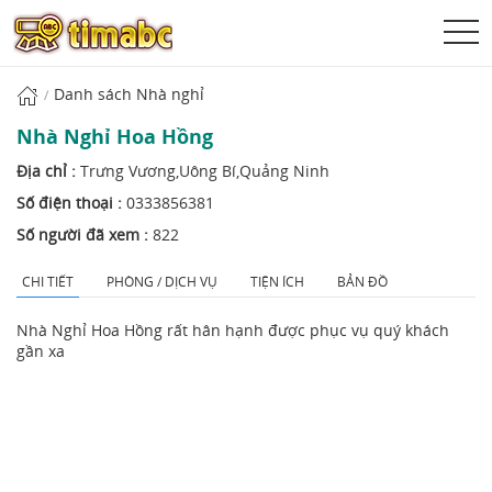
Danh sách Nhà nghỉ
Nhà Nghỉ Hoa Hồng
Địa chỉ :
Trưng Vương,Uông Bí,Quảng Ninh
Số điện thoại :
0333856381‎
Số người đã xem :
822
CHI TIẾT
PHÒNG / DỊCH VỤ
TIỆN ÍCH
BẢN ĐỒ
Nhà Nghỉ Hoa Hồng rất hân hạnh được phục vụ quý khách
gần xa