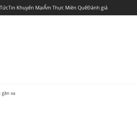
 Tức
Tin Khuyến Mại
Ẩm Thực Miền Quê
Đánh giá
 gần xa