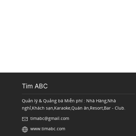
Tim ABC
Quản lý & Quảng bá Miễn phí : Nhà Hàng,Nhà
nghỉ,Khách sạn,Karaoke,Quán ăn,Resort,Bar - Club.
timabc@gmail.com
www.timabc.com