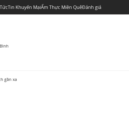
 Tức
Tin Khuyến Mại
Ẩm Thực Miền Quê
Đánh giá
 Bình
ch gần xa