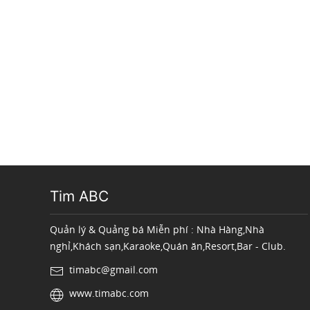
Tim ABC
Quản lý & Quảng bá Miễn phí : Nhà Hàng,Nhà
nghỉ,Khách sạn,Karaoke,Quán ăn,Resort,Bar - Club.
timabc@gmail.com
www.timabc.com