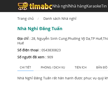
Nhà nghỉ
Nhà hàng
Karaoke
Tin
Trang chủ
Danh sách Nhà nghỉ
Nhà Nghỉ Đăng Tuấn
Địa chỉ :
28, Nguyễn Sinh Cung,Phường Vỹ Dạ,TP Huế,Th
Huế
Số điện thoại :
0543830823
Số người đã xem :
909
CHI TIẾT
PHÒNG / DỊCH VỤ
TIỆN ÍCH
BẢN ĐỒ
Nhà Nghỉ Đăng Tuấn rất hân hạnh được phục vụ quý k