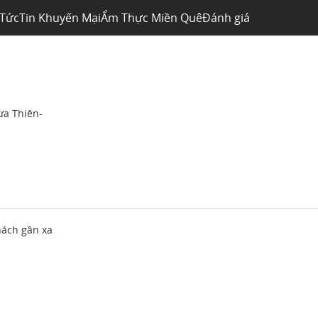
 Tức
Tin Khuyến Mại
Ẩm Thực Miền Quê
Đánh giá
ừa Thiên-
hách gần xa