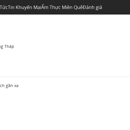
 Tức
Tin Khuyến Mại
Ẩm Thực Miền Quê
Đánh giá
ng Tháp
ch gần xa