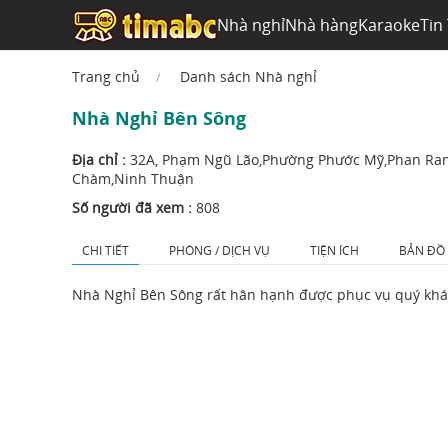
Nhà nghỉ
Nhà hàng
Karaoke
Tin
Trang chủ
Danh sách Nhà nghỉ
Nhà Nghỉ Bên Sông
Địa chỉ :
32A, Phạm Ngũ Lão,Phường Phước Mỹ,Phan Ra
Chàm,Ninh Thuận
Số người đã xem :
808
CHI TIẾT
PHÒNG / DỊCH VỤ
TIỆN ÍCH
BẢN ĐỒ
Nhà Nghỉ Bên Sông rất hân hạnh được phục vụ quý khá