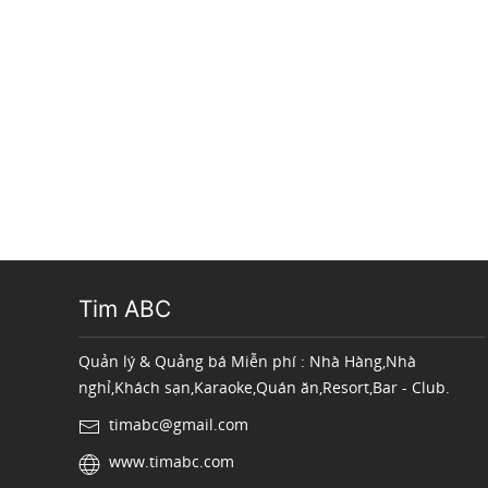
Tim ABC
Quản lý & Quảng bá Miễn phí : Nhà Hàng,Nhà
nghỉ,Khách sạn,Karaoke,Quán ăn,Resort,Bar - Club.
timabc@gmail.com
www.timabc.com