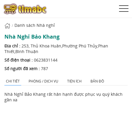
Danh sách Nhà nghỉ
Nhà Nghỉ Bảo Khang
Địa chỉ :
253, Thủ Khoa Huân,Phường Phú Thủy,Phan
Thiết,Bình Thuận
Số điện thoại :
0623831144
Số người đã xem :
787
CHI TIẾT
PHÒNG / DỊCH VỤ
TIỆN ÍCH
BẢN ĐỒ
Nhà Nghỉ Bảo Khang rất hân hạnh được phục vụ quý khách
gần xa