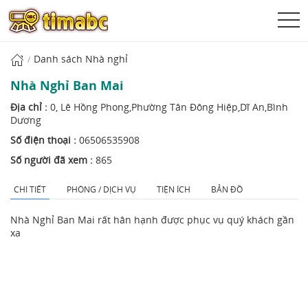
Danh sách Nhà nghỉ
Nhà Nghỉ Ban Mai
Địa chỉ :
0, Lê Hồng Phong,Phường Tân Đông Hiệp,Dĩ An,Bình
Dương
Số điện thoại :
06506535908
Số người đã xem :
865
CHI TIẾT
PHÒNG / DỊCH VỤ
TIỆN ÍCH
BẢN ĐỒ
Nhà Nghỉ Ban Mai rất hân hạnh được phục vụ quý khách gần
xa