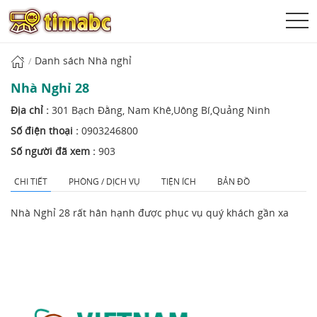
Danh sách Nhà nghỉ
Nhà Nghỉ 28
Địa chỉ :
301 Bạch Đằng, Nam Khê,Uông Bí,Quảng Ninh
Số điện thoại :
0903246800‎
Số người đã xem :
903
CHI TIẾT
PHÒNG / DỊCH VỤ
TIỆN ÍCH
BẢN ĐỒ
Nhà Nghỉ 28 rất hân hạnh được phục vụ quý khách gần xa