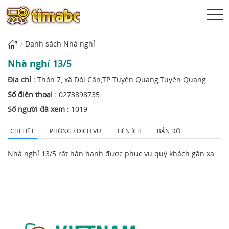
Danh sách Nhà nghỉ
Nhà nghỉ 13/5
Địa chỉ :
Thôn 7, xã Đội Cấn,TP Tuyên Quang,Tuyên Quang
Số điện thoại :
0273898735
Số người đã xem :
1019
CHI TIẾT
PHÒNG / DỊCH VỤ
TIỆN ÍCH
BẢN ĐỒ
Nhà nghỉ 13/5 rất hân hạnh được phục vụ quý khách gần xa