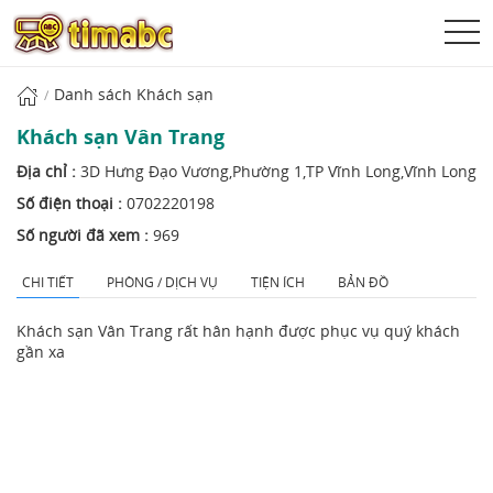
Danh sách Khách sạn
Khách sạn Vân Trang
Địa chỉ :
3D Hưng Đạo Vương,Phường 1,TP Vĩnh Long,Vĩnh Long
Số điện thoại :
0702220198
Số người đã xem :
969
CHI TIẾT
PHÒNG / DỊCH VỤ
TIỆN ÍCH
BẢN ĐỒ
Khách sạn Vân Trang rất hân hạnh được phục vụ quý khách
gần xa