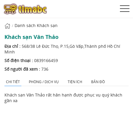
Danh sách Khách sạn
Khách sạn Vân Thảo
Địa chỉ :
568/38 Lê Đức Thọ, P.15,Gò Vấp,Thành phố Hồ Chí
Minh
Số điện thoại :
0839166459
Số người đã xem :
736
CHI TIẾT
PHÒNG / DỊCH VỤ
TIỆN ÍCH
BẢN ĐỒ
Khách sạn Vân Thảo rất hân hạnh được phục vụ quý khách
gần xa