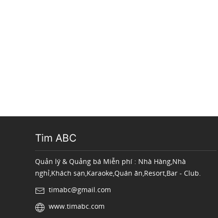
Tim ABC
Quản lý & Quảng bá Miễn phí : Nhà Hàng,Nhà
nghỉ,Khách sạn,Karaoke,Quán ăn,Resort,Bar - Club.
timabc@gmail.com
www.timabc.com