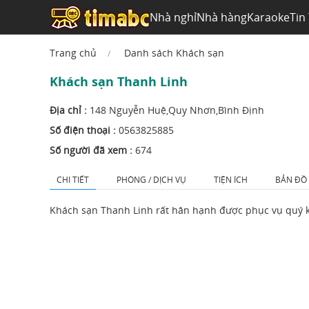
Nhà nghỉ
Nhà hàng
Karaoke
Tin
Trang chủ
Danh sách Khách sạn
Khách sạn Thanh Linh
Địa chỉ :
148 Nguyễn Huệ,Quy Nhơn,Bình Định
Số điện thoại :
0563825885
Số người đã xem :
674
CHI TIẾT
PHÒNG / DỊCH VỤ
TIỆN ÍCH
BẢN ĐỒ
Khách sạn Thanh Linh rất hân hạnh được phục vụ quý 