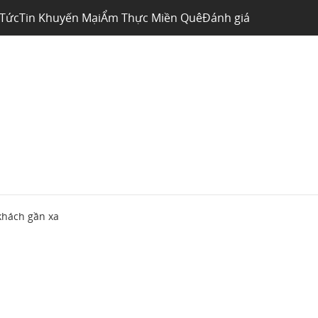
 Tức
Tin Khuyến Mại
Ẩm Thực Miền Quê
Đánh giá
khách gần xa