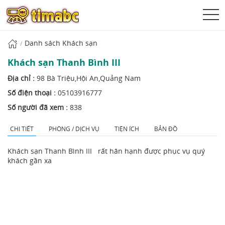
Danh sách Khách sạn
Khách sạn Thanh Bình III
Địa chỉ :
98 Bà Triệu,Hội An,Quảng Nam
Số điện thoại :
05103916777
Số người đã xem :
838
CHI TIẾT
PHÒNG / DỊCH VỤ
TIỆN ÍCH
BẢN ĐỒ
Khách sạn Thanh Bình III rất hân hạnh được phục vụ quý
khách gần xa