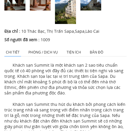
Địa chỉ :
10 Thác Bạc, Thị Trấn Sapa,Sapa,Lào Cai
Số người đã xem :
1009
CHI TIẾT
PHÒNG / DỊCH VỤ
TIỆN ÍCH
BẢN ĐỒ
Khách sạn Summit là một khách sạn 2 sao tiêu chuẩn
quốc tế có 40 phòng với đầy đủ các thiết bị tiện nghi và sang
trọng.
Khách sạn tọa lạc tại vị trí trung tâm của Sapa. Du
khách chỉ mất khoảng 5 phút đi bộ là có thể đến nhà thờ
Ethnic, đến phiên chợ địa phương và thỏa sức chọn lựa các
sản phẩm địa phương độc đáo.
Khách sạn Summit thu hút du khách bởi phong cách kiến
trúc trang nhã và sang trọng với điểm nhấn trong cách trang
trí là gỗ, một trong những thiết kế đặc trưng của Sapa. Nếu
như du khách đặt chân đến Khách sạn Summit sẽ có những
giây phút thư giãn tuyệt vời giữa chốn bình yên không ồn ào,