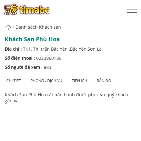
Danh sách Khách sạn
Khách Sạn Phù Hoa
Địa chỉ :
TK1, Thị trấn Bắc Yên ,Bắc Yên,Sơn La
Số điện thoại :
0223860139
Số người đã xem :
883
CHI TIẾT
PHÒNG / DỊCH VỤ
TIỆN ÍCH
BẢN ĐỒ
Khách Sạn Phù Hoa rất hân hạnh được phục vụ quý khách
gần xa