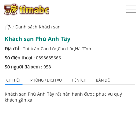
Danh sách Khách sạn
Khách sạn Phú Anh Tây
Địa chỉ :
Thị trấn Can Lộc,Can Lộc,Hà Tĩnh
Số điện thoại :
0393635666
Số người đã xem :
958
CHI TIẾT
PHÒNG / DỊCH VỤ
TIỆN ÍCH
BẢN ĐỒ
Khách sạn Phú Anh Tây rất hân hạnh được phục vụ quý
khách gần xa