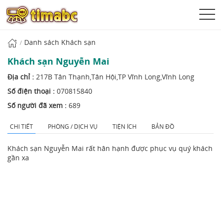
Danh sách Khách sạn
Khách sạn Nguyễn Mai
Địa chỉ :
217B Tân Thạnh,Tân Hội,TP Vĩnh Long,Vĩnh Long
Số điện thoại :
070815840
Số người đã xem :
689
CHI TIẾT
PHÒNG / DỊCH VỤ
TIỆN ÍCH
BẢN ĐỒ
Khách sạn Nguyễn Mai rất hân hạnh được phục vụ quý khách
gần xa