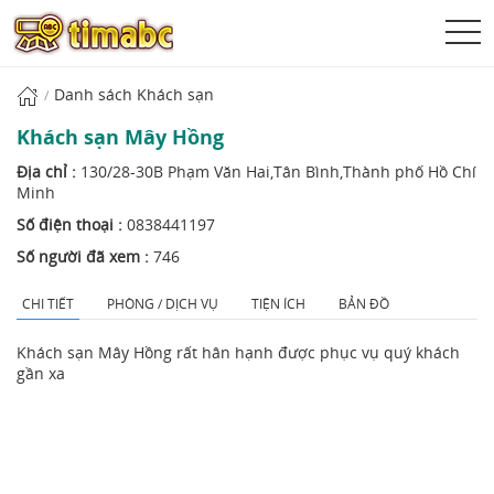
Danh sách Khách sạn
Khách sạn Mây Hồng
Địa chỉ :
130/28-30B Phạm Văn Hai,Tân Bình,Thành phố Hồ Chí
Minh
Số điện thoại :
0838441197
Số người đã xem :
746
CHI TIẾT
PHÒNG / DỊCH VỤ
TIỆN ÍCH
BẢN ĐỒ
Khách sạn Mây Hồng rất hân hạnh được phục vụ quý khách
gần xa