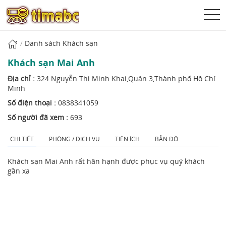
Danh sách Khách sạn
Khách sạn Mai Anh
Địa chỉ :
324 Nguyễn Thị Minh Khai,Quận 3,Thành phố Hồ Chí
Minh
Số điện thoại :
0838341059
Số người đã xem :
693
CHI TIẾT
PHÒNG / DỊCH VỤ
TIỆN ÍCH
BẢN ĐỒ
Khách sạn Mai Anh rất hân hạnh được phục vụ quý khách
gần xa