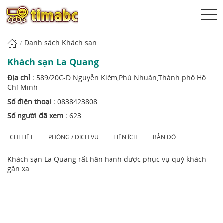
Danh sách Khách sạn
Khách sạn La Quang
Địa chỉ :
589/20C-D Nguyễn Kiệm,Phú Nhuận,Thành phố Hồ
Chí Minh
Số điện thoại :
0838423808
Số người đã xem :
623
CHI TIẾT
PHÒNG / DỊCH VỤ
TIỆN ÍCH
BẢN ĐỒ
Khách sạn La Quang rất hân hạnh được phục vụ quý khách
gần xa