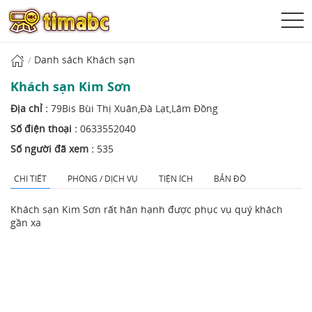
Danh sách Khách sạn
Khách sạn Kim Sơn
Địa chỉ :
79Bis Bùi Thị Xuân,Đà Lạt,Lâm Đồng
Số điện thoại :
0633552040
Số người đã xem :
535
CHI TIẾT
PHÒNG / DỊCH VỤ
TIỆN ÍCH
BẢN ĐỒ
Khách sạn Kim Sơn rất hân hạnh được phục vụ quý khách
gần xa