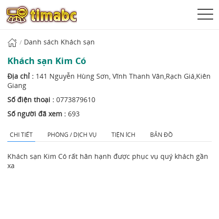
Danh sách Khách sạn
Khách sạn Kim Có
Địa chỉ :
141 Nguyễn Hùng Sơn, Vĩnh Thanh Vân,Rạch Giá,Kiên
Giang
Số điện thoại :
0773879610
Số người đã xem :
693
CHI TIẾT
PHÒNG / DỊCH VỤ
TIỆN ÍCH
BẢN ĐỒ
Khách sạn Kim Có rất hân hạnh được phục vụ quý khách gần
xa