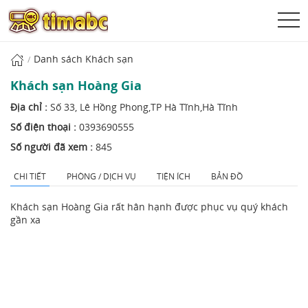
Danh sách Khách sạn
Khách sạn Hoàng Gia
Địa chỉ :
Số 33, Lê Hồng Phong,TP Hà Tĩnh,Hà Tĩnh
Số điện thoại :
0393690555
Số người đã xem :
845
CHI TIẾT
PHÒNG / DỊCH VỤ
TIỆN ÍCH
BẢN ĐỒ
Khách sạn Hoàng Gia rất hân hạnh được phục vụ quý khách
gần xa