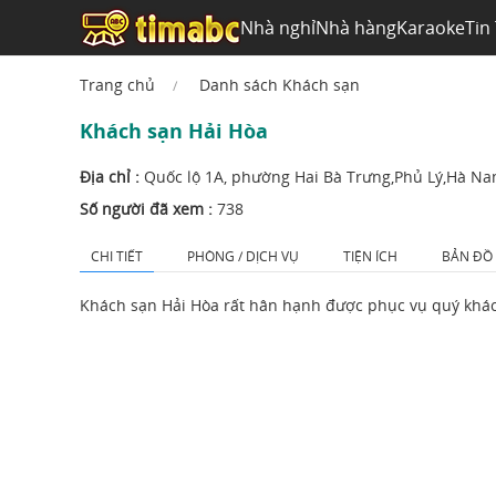
Nhà nghỉ
Nhà hàng
Karaoke
Tin
Trang chủ
Danh sách Khách sạn
Khách sạn Hải Hòa
Địa chỉ :
Quốc lộ 1A, phường Hai Bà Trưng,Phủ Lý,Hà N
Số người đã xem :
738
CHI TIẾT
PHÒNG / DỊCH VỤ
TIỆN ÍCH
BẢN ĐỒ
Khách sạn Hải Hòa rất hân hạnh được phục vụ quý khá