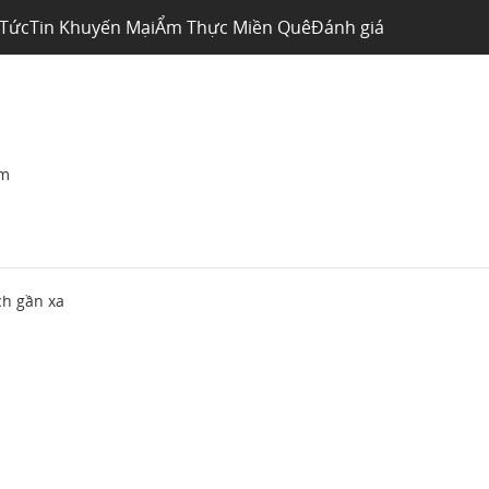
 Tức
Tin Khuyến Mại
Ẩm Thực Miền Quê
Đánh giá
am
ch gần xa