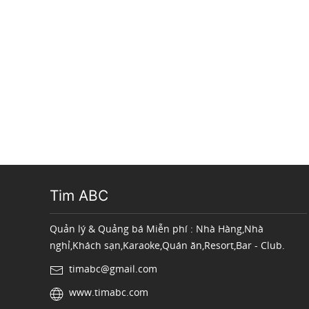
Tim ABC
Quản lý & Quảng bá Miễn phí : Nhà Hàng,Nhà
nghỉ,Khách sạn,Karaoke,Quán ăn,Resort,Bar - Club.
timabc@gmail.com
www.timabc.com