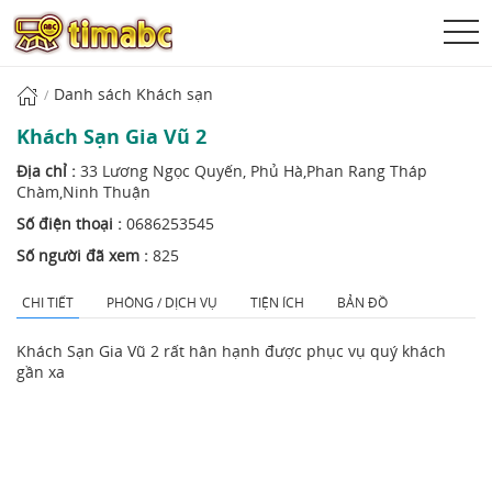
Danh sách Khách sạn
Khách Sạn Gia Vũ 2
Địa chỉ :
33 Lương Ngọc Quyến, Phủ Hà,Phan Rang Tháp
Chàm,Ninh Thuận
Số điện thoại :
0686253545
Số người đã xem :
825
CHI TIẾT
PHÒNG / DỊCH VỤ
TIỆN ÍCH
BẢN ĐỒ
Khách Sạn Gia Vũ 2 rất hân hạnh được phục vụ quý khách
gần xa