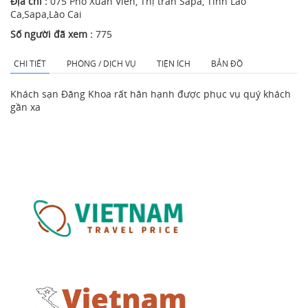
Địa chỉ :
075 Phố Xuân Viên, Thị trấn Sapa, Tỉnh Lào
Ca,Sapa,Lào Cai
Số người đã xem :
775
CHI TIẾT
PHÒNG / DỊCH VỤ
TIỆN ÍCH
BẢN ĐỒ
Khách sạn Đăng Khoa rất hân hạnh được phục vụ quý khách
gần xa